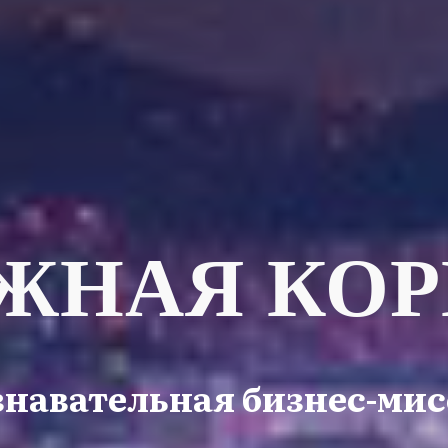
ЖНАЯ КОР
навательная бизнес-ми