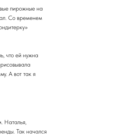
рвые пирожные на
гал. Со временем
кондитерку»
ь, что ей нужна
срисовывала
у. А вот так я
. Наталья,
ренды. Так начался