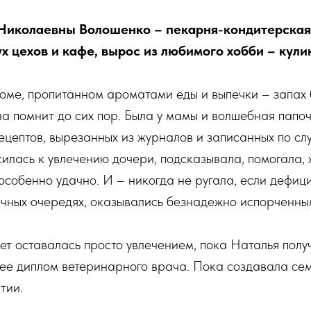
Николаевны Волошенко – пекарня-кондитерская
х цехов и кафе, вырос из любимого хобби – кули
оме, пропитанном ароматами еды и выпечки – запах 
а помнит до сих пор. Была у мамы и волшебная папоч
ецептов, вырезанных из журналов и записанных по с
илась к увлечению дочери, подсказывала, помогала, 
 особенно удачно. И – никогда не ругала, если дефиц
ечных очередях, оказывались безнадежно испорченн
ет оставалась просто увлечением, пока Наталья пол
нее диплом ветеринарного врача. Пока создавала се
тии.