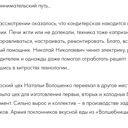
ринимательский путь…
ссмотрении оказалось, что кондитерская находится 
ии. Печи жгли или не допекали, техника тоже каприз
равливаться, настраивать, ремонтировать. Благо, вс
ный помощник. Николай Николаевич чинил электрику,
дителем и однажды даже помогал отработать рецепт
ись в хитростях технологии…
рский цех Натальи Волошенко переехал в другое мес
рыла цех для изготовления первых, вторых и холодных 
ент. Сильно вырос и коллектив – в производстве за
иков. Армия поклонников вкусной еды из «Волшебниц