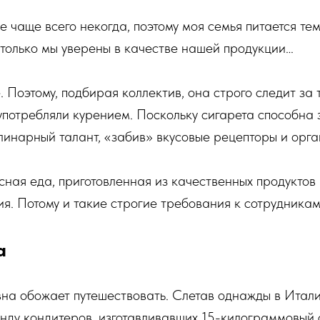
е чаще всего некогда, поэтому моя семья питается тем,
только мы уверены в качестве нашей продукции…
 Поэтому, подбирая коллектив, она строго следит за т
употребляли курением. Поскольку сигарета способна 
линарный талант, «забив» вкусовые рецепторы и орга
кусная еда, приготовленная из качественных продукто
я. Потому и такие строгие требования к сотрудника
а
на обожает путешествовать. Слетав однажды в Итал
нду кондитеров, изготавливавших 15-килограммовый 