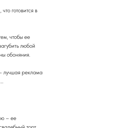
 что готовится в
ем, чтобы ее
загубить любой
ны обоняния.
в - лучшая реклама
м…
ию – ее
свадебный торт.