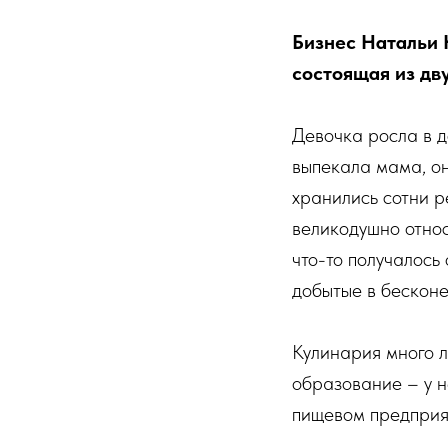
Бизнес Натальи 
состоящая из дву
Девочка росла в д
выпекала мама, он
хранились сотни р
великодушно относ
что-то получалось
добытые в бескон
Кулинария много л
образование – у 
пищевом предприя