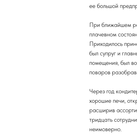
ее большой предп
При ближайшем ра
плачевном состоян
Приходилось прино
был супруг и глав
помещения, был во
поваров разобравш
Через год кондите
хорошие печи, отк
расширив ассортим
тридцать сотрудн
неимоверно.