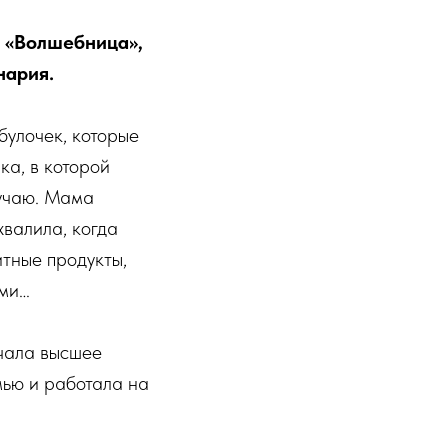
 «Волшебница»,
нария.
булочек, которые
ка, в которой
лучаю. Мама
хвалила, когда
итные продукты,
ыми…
учала высшее
мью и работала на