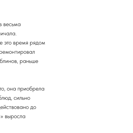
в весьма
ничала.
е это время рядом
 ремонтировал
 блинов, раньше
то, она приобрела
блюд, сильно
действовано до
ы» выросла