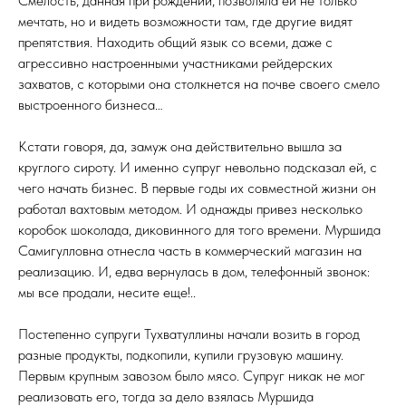
Смелость, данная при рождении, позволяла ей не только
мечтать, но и видеть возможности там, где другие видят
препятствия. Находить общий язык со всеми, даже с
агрессивно настроенными участниками рейдерских
захватов, с которыми она столкнется на почве своего смело
выстроенного бизнеса…
Кстати говоря, да, замуж она действительно вышла за
круглого сироту. И именно супруг невольно подсказал ей, с
чего начать бизнес. В первые годы их совместной жизни он
работал вахтовым методом. И однажды привез несколько
коробок шоколада, диковинного для того времени. Муршида
Самигулловна отнесла часть в коммерческий магазин на
реализацию. И, едва вернулась в дом, телефонный звонок:
мы все продали, несите еще!..
Постепенно супруги Тухватуллины начали возить в город
разные продукты, подкопили, купили грузовую машину.
Первым крупным завозом было мясо. Супруг никак не мог
реализовать его, тогда за дело взялась Муршида