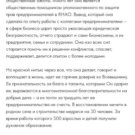
общественные заботы. Много лет она является
общественным помощником уполномоченного по защите
прав предпринимателей в ЯНАО. Вывод, который она
сделала по опыту работы с коллегами-предпринимателями –
в сфере бизнеса царит просто ужасающая юридическая
безграмотность, отчего страдают и сами бизнесмены, и их
предприятия, семьи и сотрудники. Она изо всех сил
старается помочь им в решении конфликтов, спасает,
поддерживает, делится опытом с более молодыми.
Но красной нитью через все, что она делает, говорит и
воплощает в жизнь, идет ее горячее доверие ко Всевышнему.
Ее признательность за блага и таланты, которыми Он одарил
ее, выражаются в многомиллионной благотворительности на
добрые дела – а их почти за тридцать лет ее
предпринимательства не счесть. В восстановлении мечети в
родном селе и строительстве медресе на 30 человек. За
время работы которого 500 взрослых и детей получили
духовное образование.