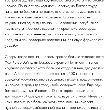
воспроизводстве стада крупного рогатого скота и заготовке
кормов. Поначалу приходилось нелегко, но Бакаев труда
никогда не боялся и не только выстоял, но и сумел поднять
хозяйство и сделать его успешным. Его не сломил ни
случившийся однажды пожар, ни наводнение, погубившее
часть скота. Фермер выдержал и через некоторое время
восстановил утраченное, отстроив с помощью льготного
кредита и при поддержке родственников новую фермерскую
усадьбу.
С поры, когда все начиналось, прошло больше четверти века.
Хозяйство Зайнуллы Бакаева окрепло. Почти сотня голов
крупного рогатого скота, большое стадо свиней, два десятка
овец. А еще есть собственная пашня в 500 гектаров, где с
завидной урожайностью выращивают ячмень, подсолнечник
и кормовые травы для того, чтобы содержать скот. Еще один
большой земельный надел в 127 гектаров находится в
долгосрочной аренде и тоже используется с умом. Имеется,
как и положено в большом хозяйстве, полный комплект
нужной сельскохозяйственной техники, зернохранилища и