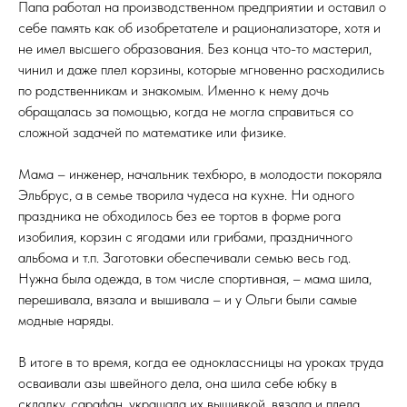
Папа работал на производственном предприятии и оставил о
себе память как об изобретателе и рационализаторе, хотя и
не имел высшего образования. Без конца что-то мастерил,
чинил и даже плел корзины, которые мгновенно расходились
по родственникам и знакомым. Именно к нему дочь
обращалась за помощью, когда не могла справиться со
сложной задачей по математике или физике.
Мама – инженер, начальник техбюро, в молодости покоряла
Эльбрус, а в семье творила чудеса на кухне. Ни одного
праздника не обходилось без ее тортов в форме рога
изобилия, корзин с ягодами или грибами, праздничного
альбома и т.п. Заготовки обеспечивали семью весь год.
Нужна была одежда, в том числе спортивная, – мама шила,
перешивала, вязала и вышивала – и у Ольги были самые
модные наряды.
В итоге в то время, когда ее одноклассницы на уроках труда
осваивали азы швейного дела, она шила себе юбку в
складку, сарафан, украшала их вышивкой, вязала и плела